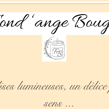
es lumineuses, un délice 
sens ...