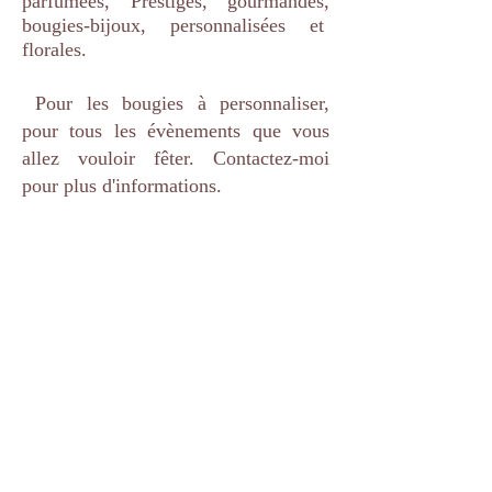
parfumées, Prestiges, gourmandes,
bougies-bijoux, personnalisées et
florales.
Pour les bougies à personnaliser,
pour tous les évènements que vous
allez vouloir fêter. Contactez-moi
pour plus d'informations.
Important : la forme des contenants
peut varier selon leurs
disponibilités. Le poids total de la
bougie restera cependant inchangé.
Vous pouvez me suivre sur les réseaux sociaux, n'hésitez pas à vous abonner,
à aimer et à partager les publications.