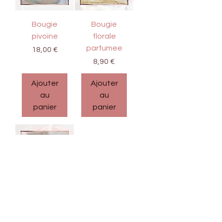
Bougie
Bougie
pivoine
florale
parfumee
Prix
18,00 €
Prix
8,90 €
Ajouter
Ajouter
au
au
panier
panier
Bougie
bouton de
rose