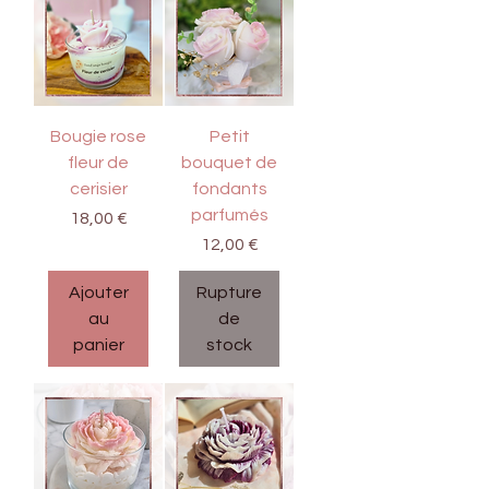
Bougie rose
Petit
fleur de
bouquet de
cerisier
fondants
parfumés
Prix
18,00 €
Prix
12,00 €
Ajouter
Rupture
au
de
panier
stock