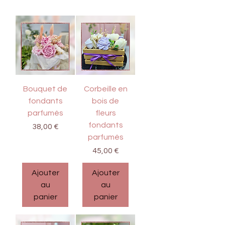
Bouquet de
Corbeille en
fondants
bois de
parfumés
fleurs
fondants
Prix
38,00 €
parfumés
Prix
45,00 €
Ajouter
Ajouter
au
au
panier
panier