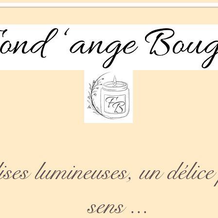
es lumineuses, un délice 
sens ...