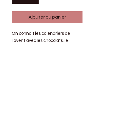
Ajouter au panier
On connaît les calendriers de
l'avent avec les chocolats, le
maquillage...moi je vous propose un
calendrier avec 25 fondants et 25
parfums différents !
Vous pouvez me suivre sur les réseaux sociaux, n'hésitez pas à vous abonner,
à aimer et à partager les publications.
CONDITIONS GENERALES DE VENTE