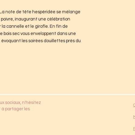
. La note de tête hespéridée se mélange
poivre, inaugurant une célébration
a cannelle et le girofle. En fin de
de bois sec vous enveloppent dans une
 évoquant les soirées douillettes près du
ux sociaux, n'hésitez
 à partager les