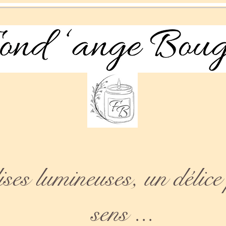
es lumineuses, un délice 
sens ...