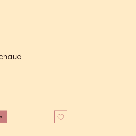
 chaud
er