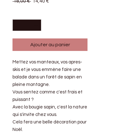
Prix
Prix
 18,00 € 
14,40 €
original
promotionnel
Quantité
*
Ajouter au panier
Mettez vos manteaux, vos apres-
skis et je vous emmène faire une
balade dans un forêt de sapin en
pleine montagne.
Vous sentez comme c'est frais et
puissant ?
Avec la bougie sapin, c'est la nature
qui s'invite chez vous.
Cela fera une belle décoration pour
Noël.