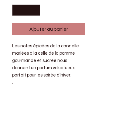
Ajouter au panier
Les notes épicées de la cannelle
mariées à la celle de la pomme
gourmande et sucrée nous
donnent un parfum voluptueux
parfait pour les soirée d'hiver.
.
Fiche produit
Fabriquée à la main en Bretagne