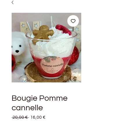
Bougie Pomme
cannelle
Prix
Prix
 20,00 € 
16,00 €
original
promotionnel
Quantité
*