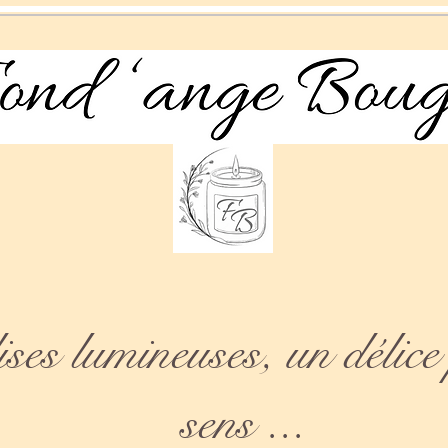
es lumineuses, un délice 
sens ...