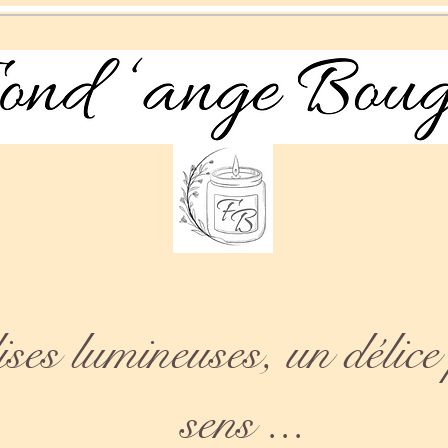
es lumineuses, un délice 
sens ...