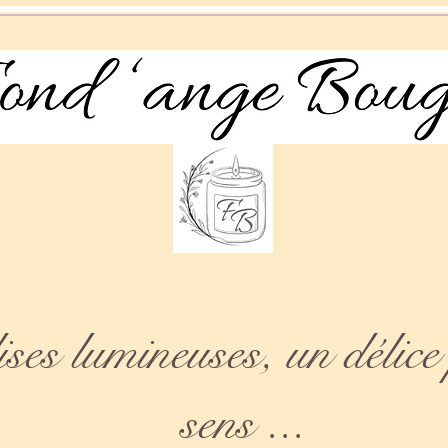
es lumineuses, un délice 
sens ...