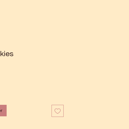
kies
er