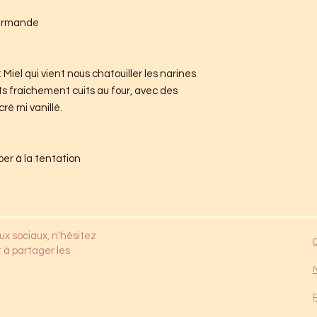
urmande
 Miel qui vient nous chatouiller les narines
ts fraichement cuits au four, avec des
ré mi vanillé.
mber à la tentation
ux sociaux, n'hésitez
 à partager les