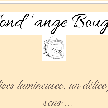
es lumineuses, un délice 
sens ...