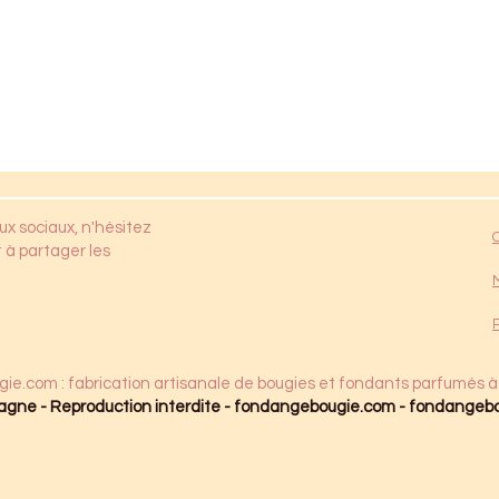
ux sociaux, n'hésitez
 à partager les
gie.com
: fabrication artisanale de bougies et fondants parfumés à
agne - Reproduction interdite - fondangebougie.com -
fondangeb