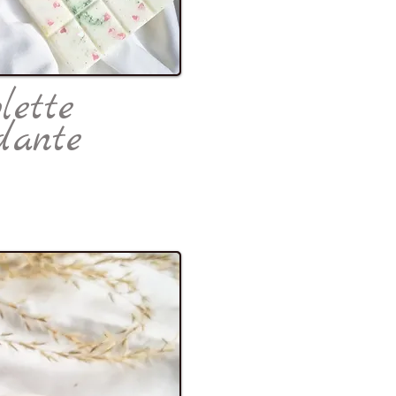
lette
dante