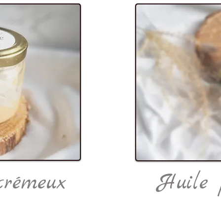
crémeux
Huile 