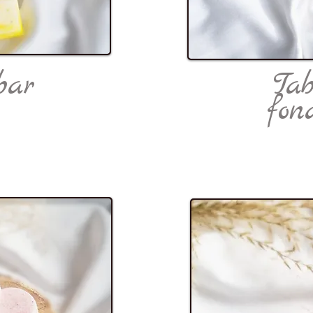
bar
Tab
fon