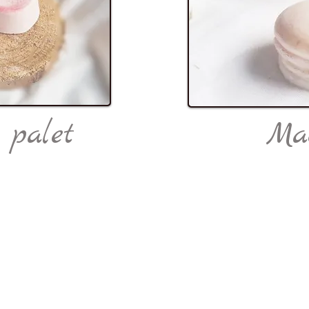
 palet
Ma