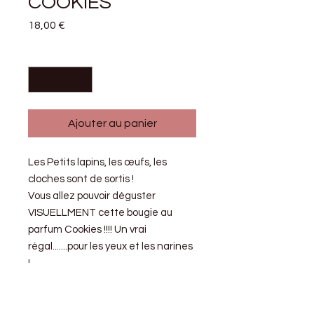
COOKIES
Prix
18,00 €
Quantité
*
Ajouter au panier
Les Petits lapins, les œufs, les
cloches sont de sortis !
Vous allez pouvoir déguster
VISUELLMENT cette bougie au
parfum Cookies !!!! Un vrai
régal.......pour les yeux et les narines
!
Fiche produit