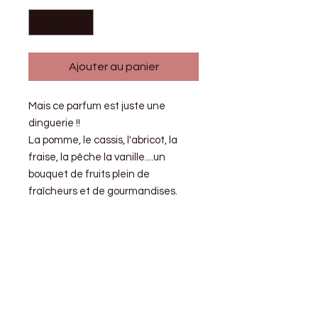
Ajouter au panier
Mais ce parfum est juste une
dinguerie !!
La pomme, le cassis, l'abricot, la
fraise, la pêche la vanille....un
bouquet de fruits plein de
fraîcheurs et de gourmandises.
Fiche produit
Fabriquée à la main en Bretagne
Conseils
par mes soins, les bougies sont
d'utilisations
composées de matières premières