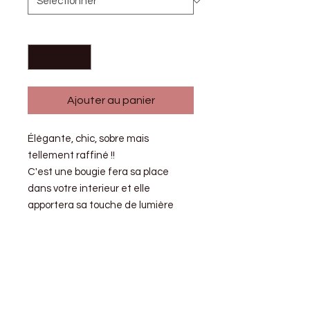
Quantité
*
Ajouter au panier
Élégante, chic, sobre mais
tellement raffiné !!
C'est une bougie fera sa place
dans votre interieur et elle
apportera sa touche de lumière
avec ses couleurs dorés.
⚠️Il faut savoir que c'est une base
en gel donc paraffine. ⚠️
Le reste reste de la cire de soja.
Le parfum sera là pour parfumer
subtilement votre interieur.